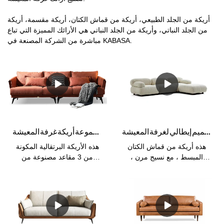
أريكة من الجلد الطبيعي، أريكة من قماش الكتان، أريكة مقسمة، أريكة
من الجلد النباتي، وأريكة من الجلد النباتي هي الأرائك المميزة التي تباع
مباشرة من الشركة المصنعة في KABASA.
أريكة ركنية من قماش الكتان بتصميم إيطالي لغرفة المعيشة - KABASA
الصين صوفا المصنعة كباسا أورانج 3 مقاعد أريكة برتقالية مجموعة أريكة غرفة المعيشة
هذه أريكة من قماش الكتان
هذه الأريكة البرتقالية المكونة
المبسط ، مع نسيج مرن ،
من 3 مقاعد مصنوعة من
مريحة ، مسامية ، صحية ،
الشركة المصنعة للأريكة
صديقة للبيئة ، مقاومة للاهتراء
الصينية ، شركة Kabasa.
، ومقاومة للأوساخ.
مجموعة الأرائك البرتقالية
الفلاش مثالية لغرفة المعيشة.
متوفر بألوان مختلفة وخامات
تغطية ومقاسات متعددة تناسب