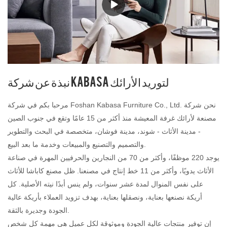
نبذة عن شركة KABASA لتوريد الأرائك
مرحبا بكم في شركة Foshan Kabasa Furniture Co., Ltd. نحن شركة
مصنعة لأرائك غرفة المعيشة منذ أكثر من 15 عامًا وتقع في جنوب الصين
- مدينة الأثاث - شوند، مدينة فوشان، متخصصة في البحث والتطوير
والتصميم والتصنيع والمبيعات وخدمة ما بعد البيع.
يوجد 220 موظفًا، وأكثر من 70 من النجارين والحرفيين المهرة في صناعة
الأثاث يدويًا، وأكثر من 11 خط إنتاج في مصنعنا. ظل مصنع كاباشا للأثاث
على نفس المنوال لمدة عشر سنوات، ولم ينس أبدًا نيته الأصلية. كل
أريكة نصنعها بعناية، ونصقلها بعناية، بهدف تزويد العملاء بأريكة عالية
الجودة وجديرة بالثقة.
إن توفير منتجات عالية الجودة وموثوقة لكل عميل هي مهمة كل شخص