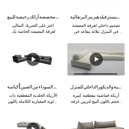
المساحات المختلفة. تقدم
Kabasa خدمة OEM و OEM
أفضل تصميم داخلي لغرفة المعيشة المنزلية بثلاثة مقاعد في منتصف القرن ، أريكة جلدية تشيسترفيلد هيرمز البرتقالية
قماش بيج الفني قماش ثلاثة مقاعد أريكة أنيقة مخصصة أرائك رخيصة للبيع
للموزع والمستورد بسعر
المصنع.
تصميم داخلي لغرفة المعيشة
اعثر على الشريك المثالي
في المنزل بثلاثة مقاعد في
لغرفة المعيشة الخاصة بك.
منتصف القرن ، أريكة جلدية
مقعد واحد ، شكل L ، أريكة
تشيسترفيلد هيرميز أورانج
بثلاث مقاعد أو أرائك مخصصة
نباتي مقارنة بالمنتجات المماثلة
متوفرة. خدمة OEM أو ODM
في السوق ، تتمتع بمزايا بارزة
لك. متوفر بخيارات مختلفة من
لا تضاهى من حيث الأداء
الجلد الطبيعي يقدم مجموعة
والجودة والمظهر وما إلى ذلك ،
من الألوان والمظهر والمتانة.
وتتمتع بسمعة طيبة في السوق.
متوفر بتنجيد جلدي كامل لجميع
يلخص Kabasa عيوب المنتجات
المناطق أو استخدم جلد أصلي
أريكة قماشية كبيرة ذات جودة عالية من قماش بوكل باللون البيج لغرفة المعيشة المنزلية والديكور الداخلي للمنزل
تخصيص ركن معياري أريكة جلدية كاملة الأريكة في الشركات المصنعة السوداء من الصين | كباسة
السابقة ويعمل باستمرار على
للجلوس والذراع& وسائد الظهر
تحسينها. يمكن تخصيص
وغيرها من المناطق المصنوعة
أريكة قماشية مقطعية كبيرة
الأريكة الجلدية المقطعية ذات
مواصفات أريكة جلدية
من الجلد الصناعي الفاخر ،
الحجم باللون البيج لتزيين غرفة
الزاوية المعيارية الكاملة باللون
تشيسترفيلد هيرميز أورانج
والتي ستكون في متناول
المعيشة المنزلية والديكور
الأسود مقارنة بالمنتجات
أورانج ذات التصميم الداخلي
الجميع.
المنزلي مقارنة بالمنتجات
المماثلة في السوق ، فهي تتمتع
لغرفة المعيشة ذات 3 مقاعد
المماثلة في السوق ، ولها مزايا
بمزايا بارزة لا تضاهى من حيث
وفقًا لاحتياجاتك.
بارزة لا تضاهى من حيث الأداء
الأداء والجودة والمظهر وما إلى