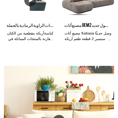
والجودة والمظهر وما إلى ذلك ،
ذلك ، وتتمتع بسمعة طيبة في
وتتمتع بسمعة طيبة في السوق
السوق. يلخص Kabasa عيوب
يلخص Kabasa عيوب المنتجات
المنتجات السابقة ، ويحسنها
السابقة ويعمل باستمرار على
باستمرار. يمكن تخصيص
مصنع أثاث OEM سبتمبر وصول جديد 2PCS مجموعة أريكة الأريكة وحداتية المصنوعة في الصين الصانع | كباسة
كباسا - الشركة المصنعة لأريكة الأريكة ذات الزاوية الرمادية بالجملة
تحسينها. يمكن تخصيص
مواصفات أريكة الأريكة الجلدية
مواصفات أريكة الأريكة
المقطعية الكاملة المقطعية
مصنع أثاث Kabasa وصل حديثًا
كباسةأريكة مقطعية من الكتان
المصنوعة من القماش بوكل
باللون الأسود وفقًا لاحتياجاتك.
في سبتمبر 2 قطعة طقم أريكة
مقارنة بالمنتجات المماثلة في
كبيرة الحجم باللون البيج لغرفة
أريكة معياري مصنوع في
السوق ، تتمتع بمزايا بارزة لا
المعيشة المنزلية والديكور
الصين مقارنة بالمنتجات
تضاهى من حيث الأداء والجودة
الداخلي للمنزل وفقًا
المماثلة في السوق ، يتمتع
والمظهر وما إلى ذلك ، وتتمتع
لاحتياجاتك.
بمزايا بارزة لا تضاهى من حيث
بسمعة طيبة في السوق. يلخص
الأداء والجودة والمظهر وما إلى
Kabasa عيوب المنتجات
ذلك ، ويتمتع بسمعة طيبة في
السابقة ويعمل على تحسينها
السوق. يلخص عيوب المنتجات
باستمرار. يمكن تخصيص
السابقة ويعمل على تحسينها
مواصفات أفضل صوفا مقطعية
باستمرار. يمكن تخصيص
من Kabasa وفقًا لاحتياجاتك.
مواصفات مصنع أثاث Kabasa
في سبتمبر وصولًا جديدًا مكونًا
من قطعتين من أريكة الأريكة
المعيارية المصنوعة في الصين
وفقًا لاحتياجاتك.